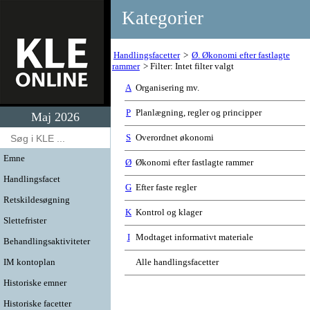
Kategorier
Handlingsfacetter
Ø. Økonomi efter fastlagte
rammer
Filter: Intet filter valgt
A
Organisering mv.
P
Planlægning, regler og principper
Maj 2026
S
Overordnet økonomi
Emne
Ø
Økonomi efter fastlagte rammer
Handlingsfacet
G
Efter faste regler
Retskildesøgning
K
Kontrol og klager
Slettefrister
I
Modtaget informativt materiale
Behandlingsaktiviteter
IM kontoplan
Alle handlingsfacetter
Historiske emner
Historiske facetter