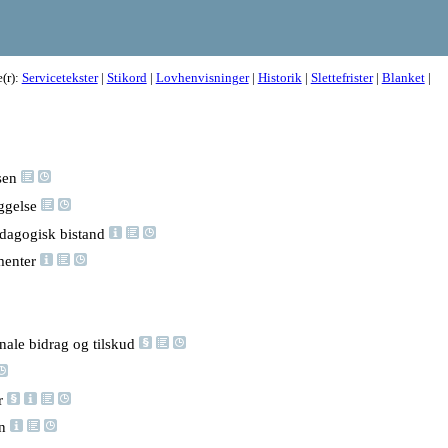
e(r):
Servicetekster
|
Stikord
|
Lovhenvisninger
|
Historik
|
Slettefrister
|
Blanket
|
sen
æggelse
ædagogisk bistand
ementer
nale bidrag og tilskud
er
en