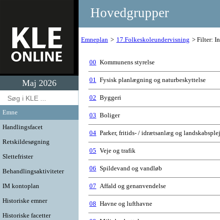
Hovedgrupper
Emneplan
17.Folkeskoleundervisning
Filter: In
00
Kommunens styrelse
01
Fysisk planlægning og naturbeskyttelse
Maj 2026
02
Byggeri
Emne
03
Boliger
Handlingsfacet
04
Parker, fritids- / idrætsanlæg og landskabsple
Retskildesøgning
05
Veje og trafik
Slettefrister
06
Spildevand og vandløb
Behandlingsaktiviteter
IM kontoplan
07
Affald og genanvendelse
Historiske emner
08
Havne og lufthavne
Historiske facetter