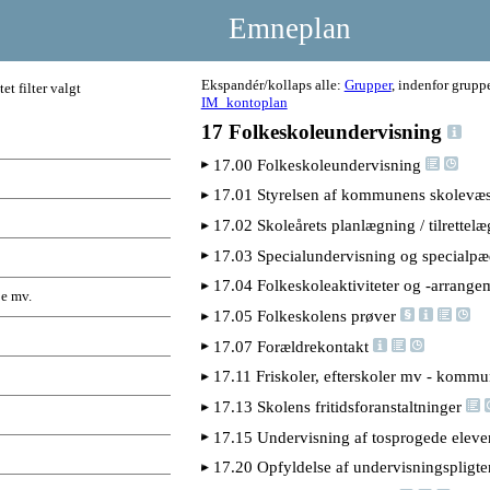
Emneplan
Ekspandér/kollaps alle:
Grupper
, indenfor grupp
tet filter valgt
IM_kontoplan
17 Folkeskoleundervisning
17.00 Folkeskoleundervisning
17.01 Styrelsen af kommunens skolevæ
17.02 Skoleårets planlægning / tilrettel
17.03 Specialundervisning og specialp
17.04 Folkeskoleaktiviteter og -arrang
je mv.
17.05 Folkeskolens prøver
17.07 Forældrekontakt
17.11 Friskoler, efterskoler mv - kommu
17.13 Skolens fritidsforanstaltninger
17.15 Undervisning af tosprogede elev
17.20 Opfyldelse af undervisningspligt