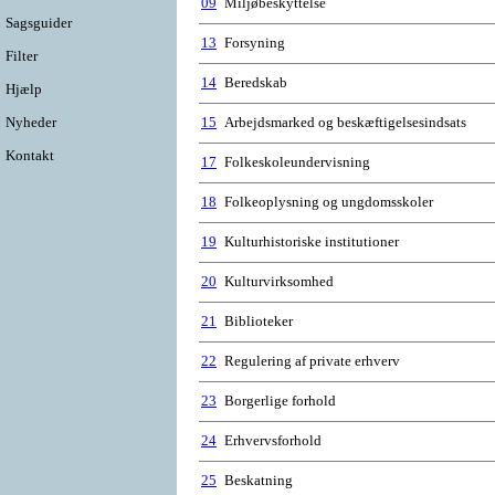
09
Miljøbeskyttelse
Sagsguider
13
Forsyning
Filter
14
Beredskab
Hjælp
Nyheder
15
Arbejdsmarked og beskæftigelsesindsats
Kontakt
17
Folkeskoleundervisning
18
Folkeoplysning og ungdomsskoler
19
Kulturhistoriske institutioner
20
Kulturvirksomhed
21
Biblioteker
22
Regulering af private erhverv
23
Borgerlige forhold
24
Erhvervsforhold
25
Beskatning