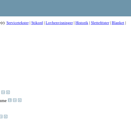
e(r):
Servicetekster
|
Stikord
|
Lovhenvisninger
|
Historik
|
Slettefrister
|
Blanket
|
omme