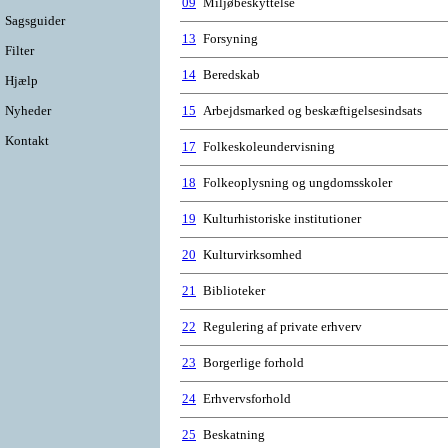
09
Miljøbeskyttelse
Sagsguider
13
Forsyning
Filter
14
Beredskab
Hjælp
Nyheder
15
Arbejdsmarked og beskæftigelsesindsats
Kontakt
17
Folkeskoleundervisning
18
Folkeoplysning og ungdomsskoler
19
Kulturhistoriske institutioner
20
Kulturvirksomhed
21
Biblioteker
22
Regulering af private erhverv
23
Borgerlige forhold
24
Erhvervsforhold
25
Beskatning