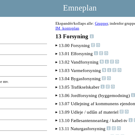
Emneplan
Ekspandér/kollaps alle:
Grupper
, indenfor grupp
IM_kontoplan
13 Forsyning
13.00 Forsyning
13.01 Elforsyning
13.02 Vandforsyning
13.03 Varmeforsyning
13.04 Bygasforsyning
je mv.
13.05 Trafikselskaber
13.06 Jordforsyning (byggemodning)
13.07 Udlejning af kommunens ejend
13.09 Udleje / udlån af materiel
13.10 Fællesantenneanlæg / kabel-tv
13.11 Naturgasforsyning