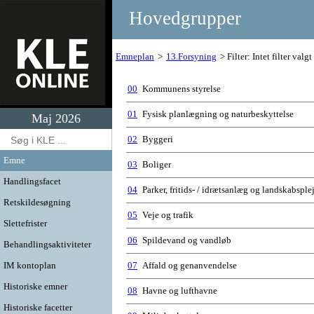
Hovedgrupper
Emneplan
13.Forsyning
Filter: Intet filter valgt
00
Kommunens styrelse
01
Fysisk planlægning og naturbeskyttelse
Maj 2026
02
Byggeri
Emne
03
Boliger
Handlingsfacet
04
Parker, fritids- / idrætsanlæg og landskabsple
Retskildesøgning
05
Veje og trafik
Slettefrister
06
Spildevand og vandløb
Behandlingsaktiviteter
IM kontoplan
07
Affald og genanvendelse
Historiske emner
08
Havne og lufthavne
Historiske facetter