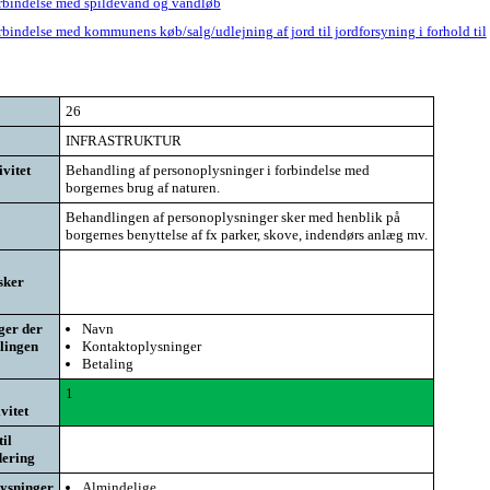
orbindelse med spildevand og vandløb
bindelse med kommunens køb/salg/udlejning af jord til jordforsyning i forhold til
26
INFRASTRUKTUR
vitet
Behandling af personoplysninger i forbindelse med
borgernes brug af naturen.
Behandlingen af personoplysninger sker med henblik på
borgernes benyttelse af fx parker, skove, indendørs anlæg mv.
sker
ger der
Navn
lingen
Kontaktoplysninger
Betaling
1
vitet
il
ering
lysninger
Almindelige