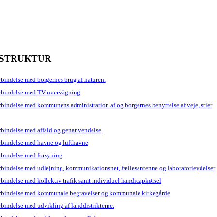
FRASTRUKTUR
bindelse med borgernes brug af naturen.
orbindelse med TV-overvågning
bindelse med kommunens administration af og borgernes benyttelse af veje, stier
rbindelse med affald og genanvendelse
rbindelse med havne og lufthavne
rbindelse med forsyning
rbindelse med udlejning, kommunikationsnet, fællesantenne og laboratorieydelser
bindelse med kollektiv trafik samt individuel handicapkørsel
orbindelse med kommunale begravelser og kommunale kirkegårde
bindelse med udvikling af landdistrikterne.