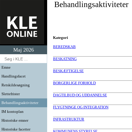
Behandlingsaktiviteter
Kategori
BEREDSKAB
Maj 2026
BESKATNING
Emne
BESKÆFTIGELSE
Handlingsfacet
BORGERLIGE FORHOLD
Retskildesøgning
Slettefrister
DAGTILBUD OG UDDANNELSE
Behandlingsaktiviteter
FLYGTNINGE OG INTEGRATION
IM kontoplan
INFRASTRUKTUR
Historiske emner
Historiske facetter
KOMMUNENS STYRELSE