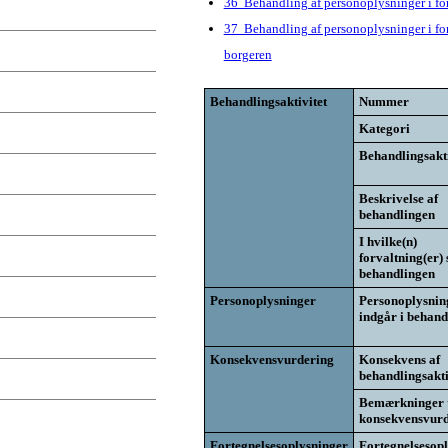
36 Behandling af personoplysninger i f
37 Behandling af personoplysninger i for
borgeren
Behandlingsaktivitet
Nummer
Kategori
Behandlingsakti
Beskrivelse af
behandlingen
I hvilke(n)
forvaltning(er) 
behandlingen
Personoplysninger
Personoplysnin
indgår i behand
Konsekvensvurdering
Konsekvens af
behandlingsakti
Bemærkninger t
konsekvensvurd
Fortegnelsesoplysninger
Fortegnelsesop